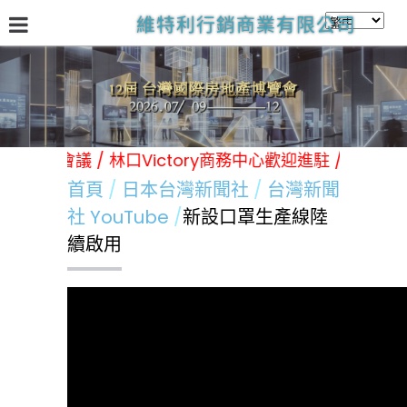
維特利行銷商業有限公司
關於我們
台灣國際房地產展
林口Victory商務中心
日
辦各類展覽 活動 會議 / 林口Victory商務中心歡迎進駐 / 
首頁
日本台灣新聞社
台灣新聞
社 YouTube
新設口罩生產線陸
續啟用