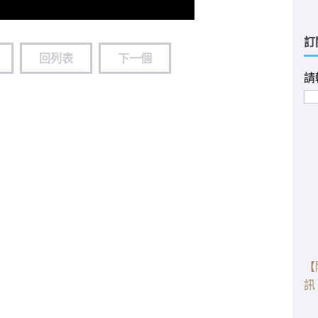
訂
回列表
下一個
請
【
訊