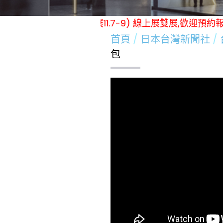
6.12-15) / (冬季展 實體展11.7-9) 線上展雙展,歡
首頁
日本台灣新聞社
包