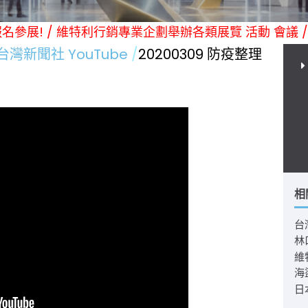
迎預約報名參展! / 維特利行銷專業企劃舉辦各類展覽 活動 會議 
台灣新聞社 YouTube
20200309 防疫整理
相
台
林
維
海
日