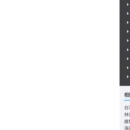
相
台
林
維
海