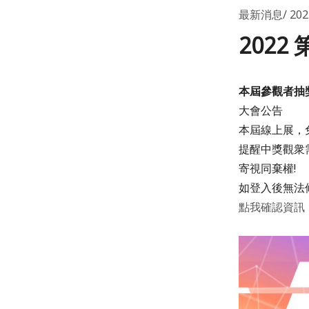
最新消息
20
202
本屆參觀者抽獎 
大會公告
本屆線上展，
提醒中獎觀衆
寄視同棄權!
如登入後無法修正,
點我確認資訊