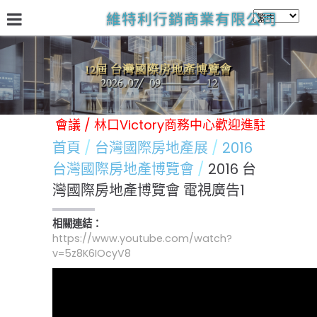
維特利行銷商業有限公司
關於我們
台灣國際房地產展
林口Victory商務中心
日
舉辦各類展覽 活動 會議 / 林口Victory商務中心歡迎進駐 /
首頁
台灣國際房地產展
2016
台灣國際房地產博覽會
2016 台
灣國際房地產博覽會 電視廣告1
相關連結：
https://www.youtube.com/watch?
v=5z8K6IOcyV8