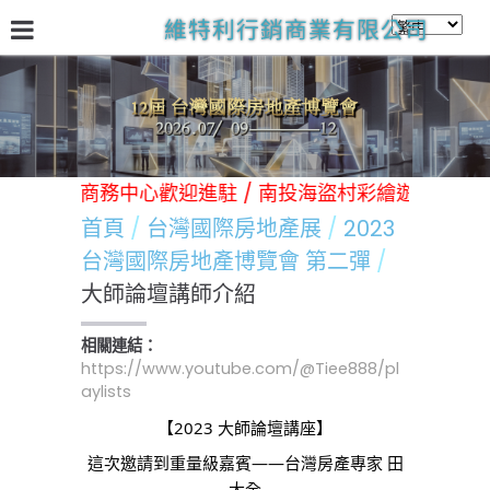
維特利行銷商業有限公司
關於我們
台灣國際房地產展
林口Victory商務中心
日
/ 林口Victory商務中心歡迎進駐 / 南投海盜村彩繪遊樂園歡
首頁
台灣國際房地產展
2023
台灣國際房地產博覽會 第二彈
大師論壇講師介紹
相關連結：
https://www.youtube.com/@Tiee888/pl
aylists
【2023 大師論壇講座】
這次邀請到重量級嘉賓——台灣房產專家 田
大全