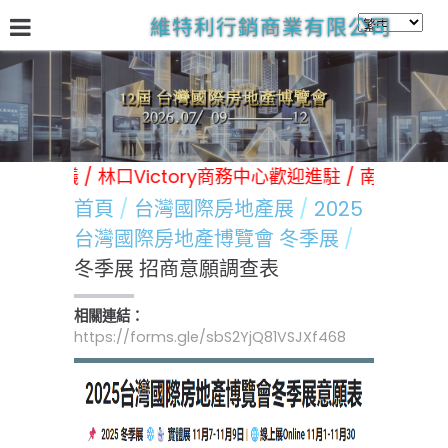
維特利行銷商業有限公司
關於我們
台灣國際房地產展
林口Victory商務中心
日
類展覽 活動 會議 / 林口Victory商務中心歡迎進駐 / 南
首頁
台灣國際房地產展
2025
台灣國際房地產博覽會 冬季展
冬季展 招商意願調查表
相關連結：
https://forms.gle/sbS2YjQ81VSJXf468