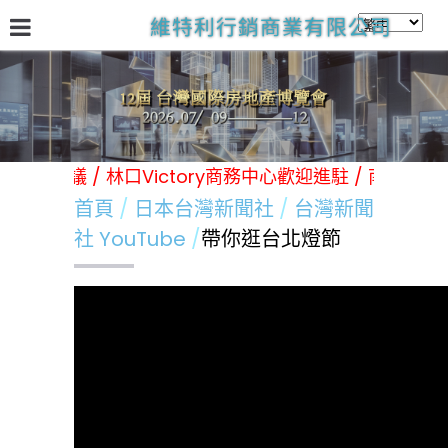
維特利行銷商業有限公司
關於我們
台灣國際房地產展
林口Victory商務中心
日
各類展覽 活動 會議 / 林口Victory商務中心歡迎進駐 / 南
首頁
日本台灣新聞社
台灣新聞
社 YouTube
帶你逛台北燈節