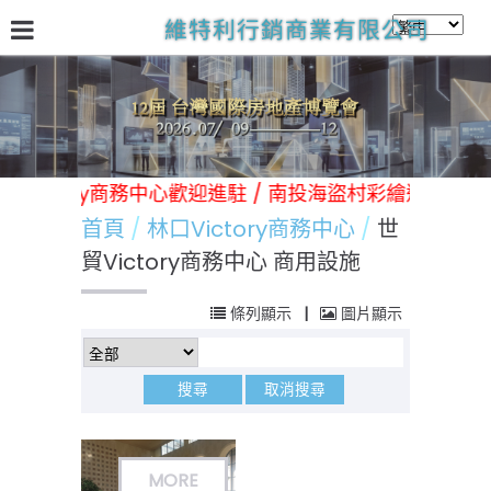
維特利行銷商業有限公司
關於我們
台灣國際房地產展
林口Victory商務中心
日
 / 林口Victory商務中心歡迎進駐 / 南投海盜村彩繪遊樂園
首頁
林口Victory商務中心
世
貿Victory商務中心 商用設施
條列顯示
|
圖片顯示