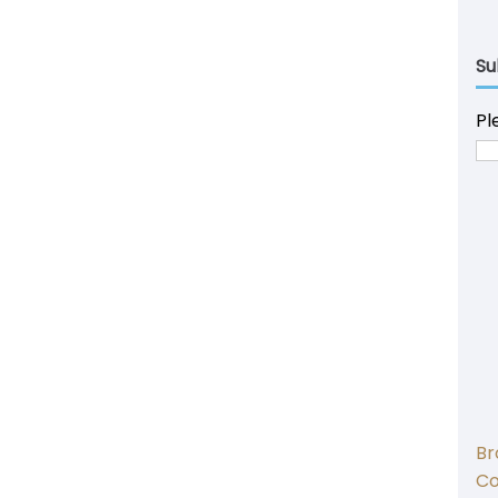
Su
Pl
Br
C