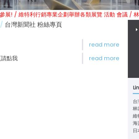
預約報名參展! / 維特利行銷專業企劃舉辦各類展覽 活動 會議 / 
台灣新聞社 粉絲專頁
頁請點我
Li
台
林
維
海
日