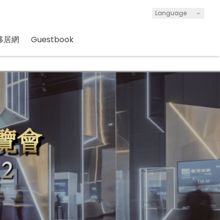
Language
移居網
Guestbook