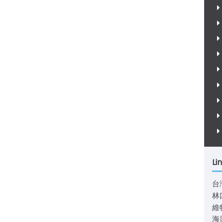
Li
台
林
維
海