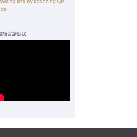
owsing site by scanning QR
ode
速留言請點我