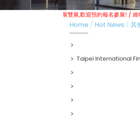
 / (冬季展 實體展11.7-9) 線上展雙展,歡迎預約報名參展
Home
Hot News
其
﹥
﹥
Taipei International Financial X Taiwan Inter
﹥
﹥
﹥
﹥