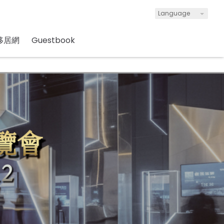
Language
移居網
Guestbook