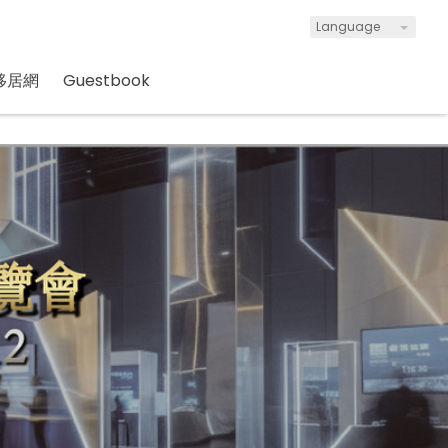
Language
移居網
Guestbook