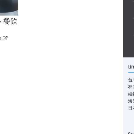
心 餐飲
re
Li
台
林
維
海
日