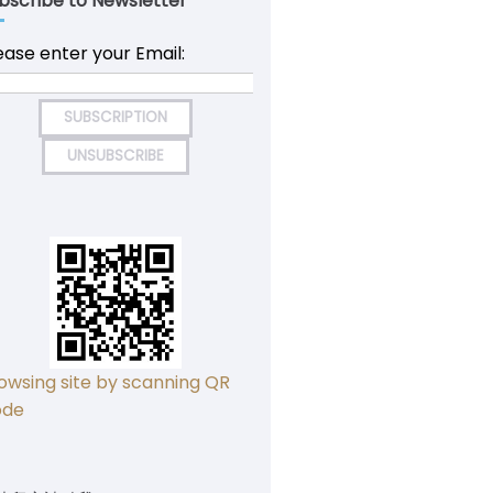
bscribe to Newsletter
ease enter your Email:
owsing site by scanning QR
ode