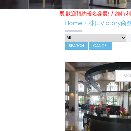
(冬季展 實體展11.7-9) 線上展雙展,歡迎預約報名參展! /
Home
林口Victory