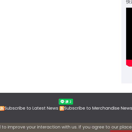
快
Subscribe to Latest News
Subscribe to Merchandise New
本站資訊為 維特利行銷商業有限公司 版權所有
to improve your interaction with us. If you agree to our plac