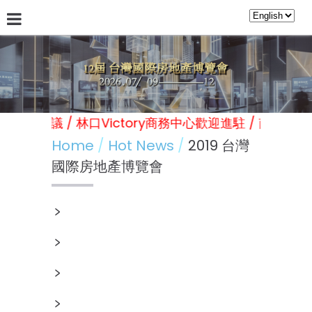
About Us
Hot News
林口Victory商務中心
日本台灣
各類展覽 活動 會議 / 林口Victory商務中心歡迎進駐 / 
Home
Hot News
2019 台灣
國際房地產博覽會
﹥
﹥
﹥
﹥