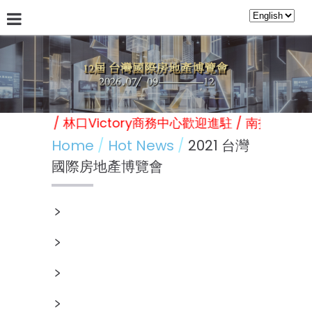
About Us
Hot News
林口Victory商務中心
日本台灣
展覽 活動 會議 / 林口Victory商務中心歡迎進駐 / 南投
Home
Hot News
2021 台灣
國際房地產博覽會
﹥
﹥
﹥
﹥