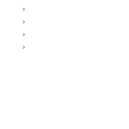
﹥
﹥
﹥
﹥